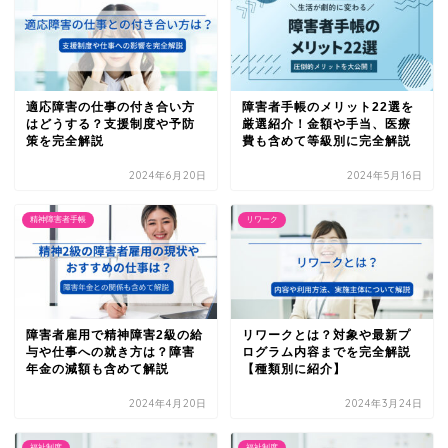
適応障害の仕事の付き合い方
障害者手帳のメリット22選を
はどうする？支援制度や予防
厳選紹介！金額や手当、医療
策を完全解説
費も含めて等級別に完全解説
2024年6月20日
2024年5月16日
精神障害者手帳
リワーク
障害者雇用で精神障害2級の給
リワークとは？対象や最新プ
与や仕事への就き方は？障害
ログラム内容までを完全解説
年金の減額も含めて解説
【種類別に紹介】
2024年4月20日
2024年3月24日
福祉制度
福祉制度