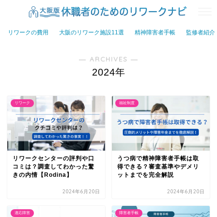
リワークの費用
大阪のリワーク施設11選
精神障害者手帳
監修者紹介
― ARCHIVES ―
2024年
リワーク
福祉制度
リワークセンターの評判や口
うつ病で精神障害者手帳は取
コミは？調査してわかった驚
得できる？審査基準やデメリ
きの内情【Rodina】
ットまでを完全解説
2024年6月20日
2024年6月20日
適応障害
障害者手帳